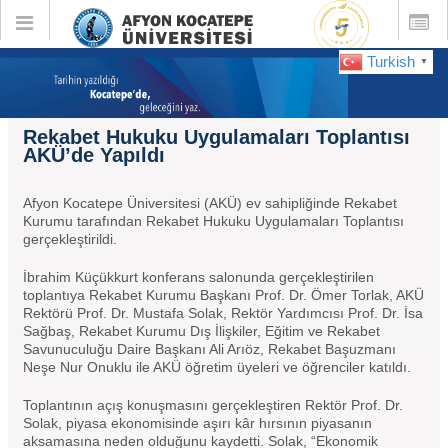
Toggle
Toggle
global
global
navigation
navigatio
Turkish
▼
Rekabet Hukuku Uygulamaları Toplantısı
AKÜ’de Yapıldı
Afyon Kocatepe Üniversitesi (AKÜ) ev sahipliğinde Rekabet
Kurumu tarafından Rekabet Hukuku Uygulamaları Toplantısı
gerçekleştirildi.
İbrahim Küçükkurt konferans salonunda gerçekleştirilen
toplantıya Rekabet Kurumu Başkanı Prof. Dr. Ömer Torlak, AKÜ
Rektörü Prof. Dr. Mustafa Solak, Rektör Yardımcısı Prof. Dr. İsa
Sağbaş, Rekabet Kurumu Dış İlişkiler, Eğitim ve Rekabet
Savunuculuğu Daire Başkanı Ali Arıöz, Rekabet Başuzmanı
Neşe Nur Onuklu ile AKÜ öğretim üyeleri ve öğrenciler katıldı.
Toplantının açış konuşmasını gerçekleştiren Rektör Prof. Dr.
Solak, piyasa ekonomisinde aşırı kâr hırsının piyasanın
aksamasına neden olduğunu kaydetti. Solak, “Ekonomik