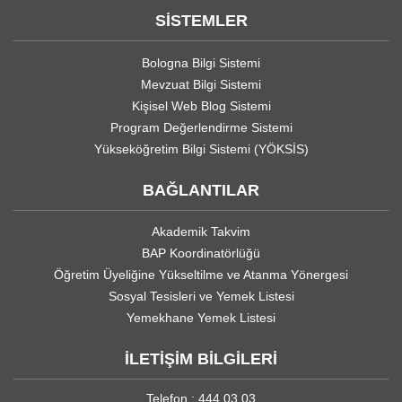
SİSTEMLER
Bologna Bilgi Sistemi
Mevzuat Bilgi Sistemi
Kişisel Web Blog Sistemi
Program Değerlendirme Sistemi
Yükseköğretim Bilgi Sistemi (YÖKSİS)
BAĞLANTILAR
Akademik Takvim
BAP Koordinatörlüğü
Öğretim Üyeliğine Yükseltilme ve Atanma Yönergesi
Sosyal Tesisleri ve Yemek Listesi
Yemekhane Yemek Listesi
İLETİŞİM BİLGİLERİ
Telefon : 444 03 03