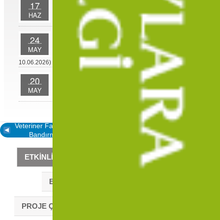
20.05.2026 tarihli Öğretim Elemanı İlanı Ön
17
Değerlendirme Sonuçları
HAZ
Fen Edebiyat Fakültesi Türk Dili ve Edebiyatı
24
Bölümü Türk Halk Edebiyatı Anabilim Dalı Doçent
MAY
Kadrosu Düzeltme İlanı (Son Başvuru Tarihi
10.06.2026)
İşgücü Uyum Programı (İUP) Kapsamında Alınacak
20
Personel Kesinleşmiş Sonuç Listesi
MAY
DUYURU ARŞIVI
Veteriner Fakültesi Uygulama ve Araştırma Çiftliği Heyetinden
Bandırma Koyunculuk Araştırma Enstitüsüne Ziyaret
ETKİNLİKLER
HABERLER
BASINDA AKU
E-BÜLTEN
RADYO KOCATEPE
PROJE ÇAĞRILARI
KURUM DIŞI DUYURULAR