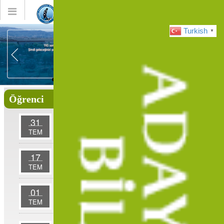
Toggle
Toggle
global
global
navigation
navigatio
Turkish
▼
Öğrenci
Personel
Mezun
Merkezi Yerleştirme Puanına Göre Yatay Geçiş
31
Başvuruları (2026-2027)
TEM
2026–2027 Eğitim Öğretim Yılı Güz Dönemi
17
Enstitüler Lisansüstü Öğrenci Alım İlanı ve Takvimi
TEM
20.05.2026 Tarihli Öğretim Elemanı İlanı Nihai
01
Değerlendirme Sonuçları
TEM